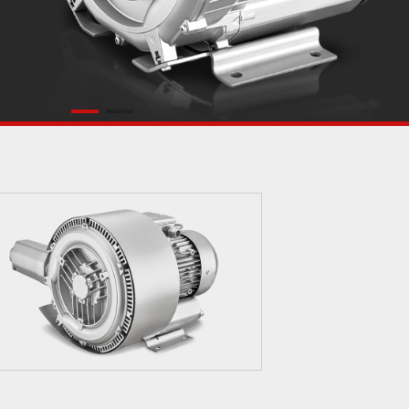
2GH-420
