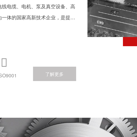
电线电缆、电机、泵及真空设备、高
为一体的国家高新技术企业，是提供
进一步了解
。地址位于中国第一家股份合作制企
市泽国镇。
，主产业涵盖以电焊机产品为核心的

空设备类等的中高端产品。企业重视
不断完善管理机制和激励机制，营造
了解更多
ISO9001
专利(含受理或实质性审核阶段)、
新技术企业研发中心”、“浙江省高
，“台州市级企业技术中心”、“台州
为规范企业”、
温岭市“十强对外经济合作企业”等荣