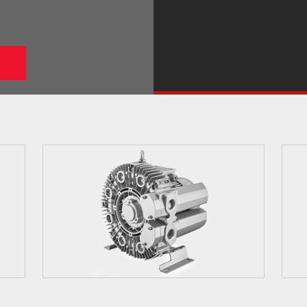
4GH-410

