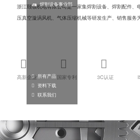
焊割设备事业部
浙江颐顿机电有限公司是一家集焊割设备、焊割配件、
压真空漩涡风机、气体压缩机械等研发生产、销售服务
行业应用解决方案的优质厂商与系统性技术进出口公司
业诞生地、台州工贸重镇、素有“台州商埠”之称的温岭
企业致力通用设备制造业行业17年，归属泵与机电行业



金属切割及焊接设备与上、下游成套配件，以及泵与真
品牌战略、技术创新及技术研发投入与知识产权保护，

所有产品
高新企业
国家专利
3C认证
创新环境，活跃创新思维和文化氛围，已拥有10多项发明

资料下载

联系我们
以及26项实用新型与22项外观专利；并先后获得“省级高
成长科技型中小企业”，“浙江省AA级守合同重信用企业”
出口名牌”、“台州市专利示范企业”、台州市“统计诚信单位”、台州 “进出口行
温岭市“出口优胜企业”、“温岭市精细化管理示范企业”、