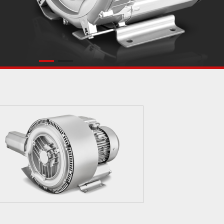
2GH-420
