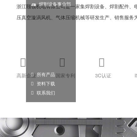
焊割设备事业部
浙江颐顿机电有限公司是一家集焊割设备、焊割配件、
压真空漩涡风机、气体压缩机械等研发生产、销售服务
行业应用解决方案的优质厂商与系统性技术进出口公司
业诞生地、台州工贸重镇、素有“台州商埠”之称的温岭
企业致力通用设备制造业行业17年，归属泵与机电行业



金属切割及焊接设备与上、下游成套配件，以及泵与真
品牌战略、技术创新及技术研发投入与知识产权保护，

所有产品
高新企业
国家专利
3C认证
创新环境，活跃创新思维和文化氛围，已拥有10多项发明

资料下载

联系我们
以及26项实用新型与22项外观专利；并先后获得“省级高
成长科技型中小企业”，“浙江省AA级守合同重信用企业”
出口名牌”、“台州市专利示范企业”、台州市“统计诚信单位”、台州 “进出口行
温岭市“出口优胜企业”、“温岭市精细化管理示范企业”、