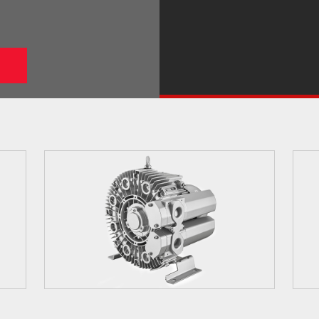
4GH-410

