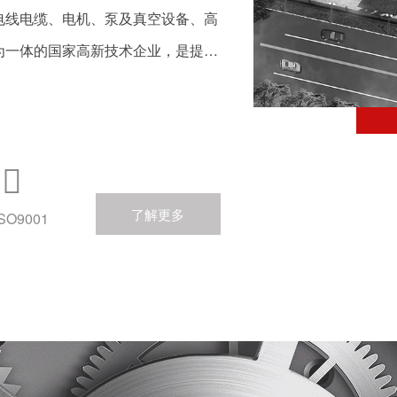
电线电缆、电机、泵及真空设备、高
为一体的国家高新技术企业，是提供
进一步了解
。地址位于中国第一家股份合作制企
市泽国镇。
，主产业涵盖以电焊机产品为核心的

空设备类等的中高端产品。企业重视
不断完善管理机制和激励机制，营造
了解更多
ISO9001
专利(含受理或实质性审核阶段)、
新技术企业研发中心”、“浙江省高
，“台州市级企业技术中心”、“台州
为规范企业”、
温岭市“十强对外经济合作企业”等荣